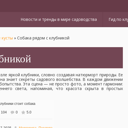
Новости и тренды в мире садоводства
Гид по кл
 кусты
»
Собака рядом с клубникой
убникой
озле яркой клубники, словно создавая натюрморт природы. Ее
она знает секреты садового волшебства. В каждом движении
юбопытства. Эта сцена — не просто фото, а момент гармонии:
ннего света, напоминая, что красота скрыта в простых
104
0
5.0
ном размере
1344x768
/ 133.5Kb
07-2025
Маргорита_Пчелова