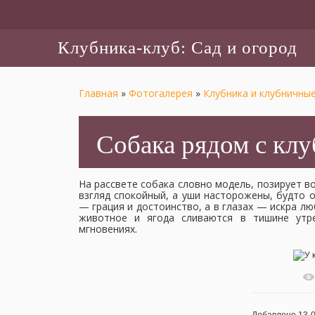
Клубника-клуб: Сад и огород
Главная
»
Фотогалерея
»
Клубника и клубничные
Собака рядом с кл
На рассвете собака словно модель, позирует в
взгляд спокойный, а уши насторожены, будто 
— грация и достоинство, а в глазах — искра л
животное и ягода сливаются в тишине утре
мгновениях.
В реаль
Добавлено
13-