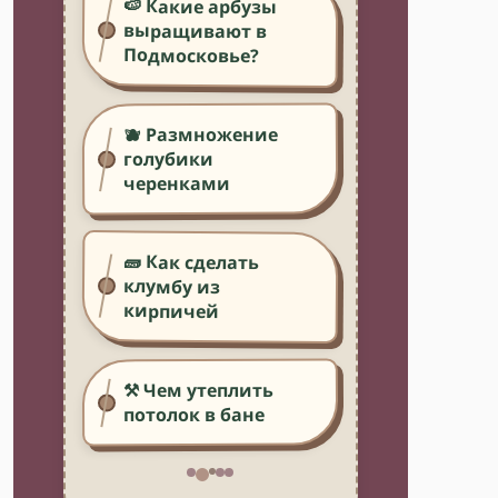
🍉 Какие арбузы
выращивают в
Подмосковье?
🫐 Размножение
голубики
черенками
🧱 Как сделать
клумбу из
кирпичей
⚒️ Чем утеплить
потолок в бане