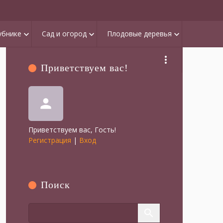
убнике
Сад и огород
Плодовые деревья
keyboard_arrow_down
keyboard_arrow_down
keyboard_arrow_down
more_vert
Приветствуем вас
!
person
Приветствуем вас
,
Гость
!
Регистрация
|
Вход
Поиск