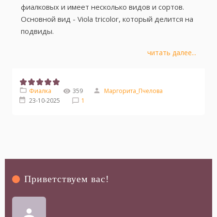
фиалковых и имеет несколько видов и сортов.
Основной вид - Viola tricolor, который делится на
подвиды.
читать далее...
Фиалка
359
Маргорита_Пчелова
23-10-2025
1
Приветствуем вас
!
person