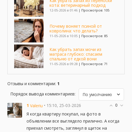
Как убрать запах из переноски
кота: ветеринарный подход
12-05-2026 в 01:46
|
Просмотров: 105
Почему воняет псиной от
ковролина: что делать?
11-05-2026 в 10:05
|
Просмотров: 85
Как убрать запах мочи из
матраса глубоко: спасаем
спальню от едкой вони
11-05-2026 в 09:28
|
Просмотров: 71
Чем перебить запах собаки в
квартире: что 100% работает
Отзывы и комментарии
:
1
10-05-2026 в 20:14
|
Просмотров: 66
Порядок вывода комментариев:
Как отмыть кошачий лоток от
0
1
• 15:10, 25-03-2026
Valeriu
запаха с пластика
10-05-2026 в 18:27
|
Просмотров: 83
Я когда квартиру покупал, на фото в
объявлении все выглядело прилично. А когда
Почему пахнет мочой из-под
приехал смотреть, заглянул в щиток на
плинтуса: это не всегда то, о чем