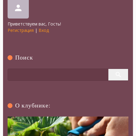
person
Приветствуем вас
,
Гость
!
Регистрация
|
Вход
Поиск
О клубнике: