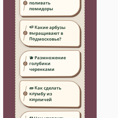
поливать
помидоры
🍉 Какие арбузы
выращивают в
Подмосковье?
🫐 Размножение
голубики
черенками
🧱 Как сделать
клумбу из
кирпичей