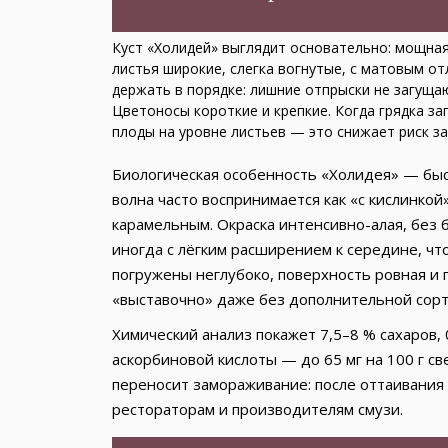
Куст «Холидей» выглядит основательно: мощная
листья широкие, слегка вогнутые, с матовым о
держать в порядке: лишние отпрыски не загуща
Цветоносы короткие и крепкие. Когда грядка за
плоды на уровне листьев — это снижает риск за
Биологическая особенность «Холидея» — быс
волна часто воспринимается как «с кислинкой»
карамельным. Окраска интенсивно-алая, без 
иногда с лёгким расширением к середине, чт
погружены неглубоко, поверхность ровная и 
«выставочно» даже без дополнительной сор
Химический анализ покажет 7,5–8 % сахаров,
аскорбиновой кислоты — до 65 мг на 100 г св
переносит замораживание: после оттаивания м
рестораторам и производителям смузи.