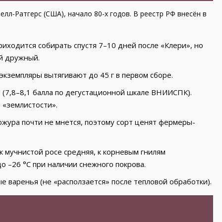
лл-Ратгерс (США), начало 80-х годов. В реестр РФ внесён в
риходится собирать спустя 7–10 дней после «Клери», но
й дружный.
 экземпляры вытягивают до 45 г в первом сборе.
ой (7,8–8,1 балла по дегустационной шкале ВНИИСПК).
 «землистости».
ожура почти не мнется, поэтому сорт ценят фермеры-
 к мучнистой росе средняя, к корневым гнилям
о –26 °C при наличии снежного покрова.
ые варенья (не «расползается» после тепловой обработки).