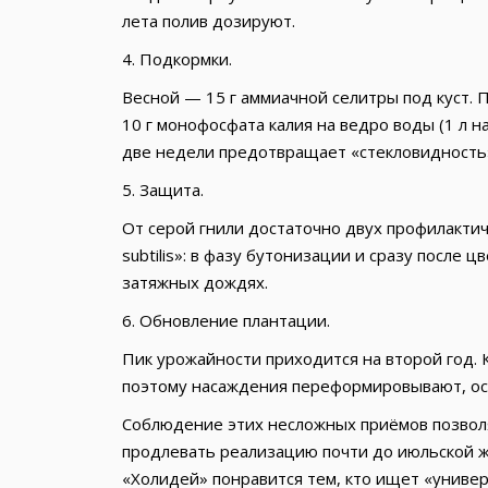
лета полив дозируют.
4. Подкормки.
Весной — 15 г аммиачной селитры под куст. П
10 г монофосфата калия на ведро воды (1 л н
две недели предотвращает «стекловидность»
5. Защита.
От серой гнили достаточно двух профилактич
subtilis»: в фазу бутонизации и сразу после
затяжных дождях.
6. Обновление плантации.
Пик урожайности приходится на второй год. К
поэтому насаждения переформировывают, ост
Соблюдение этих несложных приёмов позволяе
продлевать реализацию почти до июльской ж
«Холидей» понравится тем, кто ищет «универ