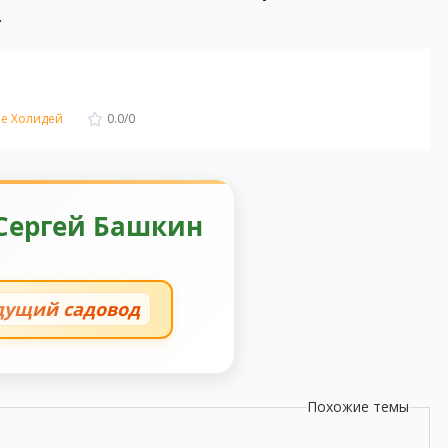
.
е Холидей
0.0
/
0
Сергей Башкин
дущий садовод
Похожие темы