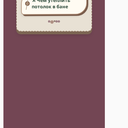
⚒️ Чем утеплить
потолок в бане