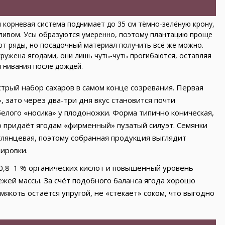
 корневая система поднимает до 35 см тёмно-зелёную крону,
тливом. Усы образуются умеренно, поэтому плантацию проще
ют ряды, но посадочный материал получить всё же можно.
гружена ягодами, они лишь чуть-чуть прогибаются, оставляя
гнивания после дождей.
трый набор сахаров в самом конце созревания. Первая
, зато через два-три дня вкус становится почти
белого «носика» у плодоножки. Форма типично коническая,
о придаёт ягодам «фирменный» пузатый силуэт. Семянки
глянцевая, поэтому собранная продукция выглядит
тировки.
 0,8–1 % органических кислот и повышенный уровень
ежей массы. За счёт подобного баланса ягода хорошо
якоть остаётся упругой, не «стекает» соком, что выгодно