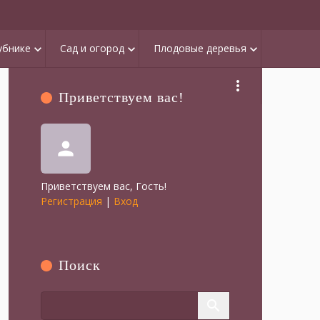
убнике
Сад и огород
Плодовые деревья
keyboard_arrow_down
keyboard_arrow_down
keyboard_arrow_down
more_vert
Приветствуем вас
!
person
Приветствуем вас
,
Гость
!
Регистрация
|
Вход
Поиск