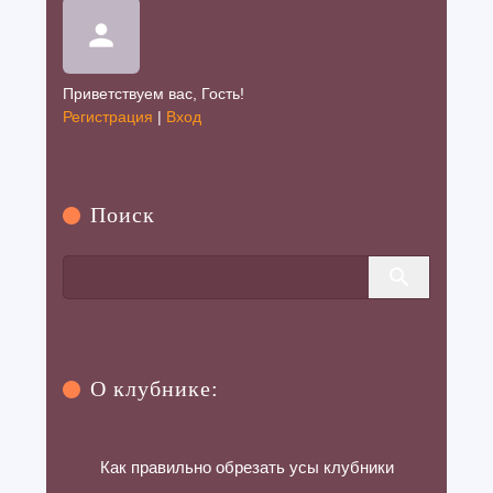
Просмотров: 448
person
Клубника Болеро
Приветствуем вас
,
Гость
!
06-08-2025 в 19:58
|
Просмотров: 466
Регистрация
|
Вход
Клубника Луна
02-08-2025 в 23:13
|
Просмотров: 365
Поиск
О клубнике:
Как правильно обрезать усы клубники