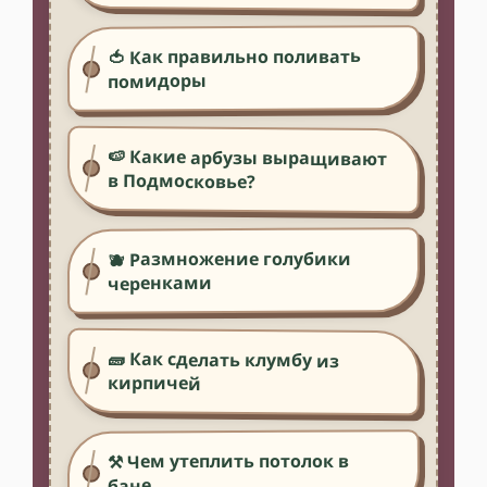
🍅 Как правильно поливать
помидоры
🍉 Какие арбузы выращивают
в Подмосковье?
🫐 Размножение голубики
черенками
🧱 Как сделать клумбу из
кирпичей
⚒️ Чем утеплить потолок в
бане