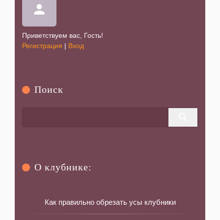
person
Клубника Болеро
Приветствуем вас
,
Гость
!
06-08-2025 в 19:58
|
Просмотров: 464
Регистрация
|
Вход
Клубника Луна
02-08-2025 в 23:13
|
Просмотров: 361
Поиск
О клубнике:
Как правильно обрезать усы клубники