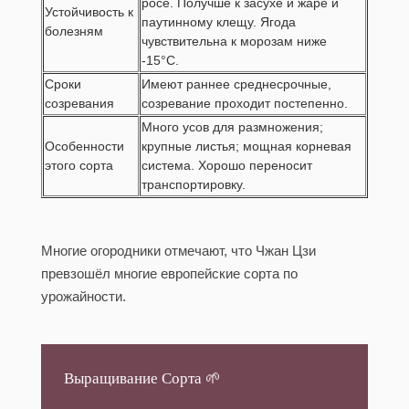
росе. Получше к засухе и жаре и
Устойчивость к
паутинному клещу. Ягода
болезням
чувствительна к морозам ниже
-15°C.
Сроки
Имеют раннее среднесрочные,
созревания
созревание проходит постепенно.
Много усов для размножения;
Особенности
крупные листья; мощная корневая
этого сорта
система. Хорошо переносит
транспортировку.
Многие огородники отмечают, что Чжан Цзи
превзошёл многие европейские сорта по
урожайности.
Выращивание Сорта
🌱