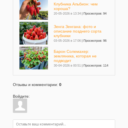
Клубника Альбион: чем
хороша?
20-05-2026 в 13:34
|
Просмотров: 94
Зенга Зенгана: фото и
описание позднего сорта
клубники
03-05-2026 в 17:06
|
Просмотров: 96
Барон Солемахер:
земляника, которая не
подводит
30-04-2026 в 00:51
|
Просмотров: 114
Клубника Брилла
Отзывы и комментарии
:
0
26-10-2025 в 12:27
|
Просмотров: 218
Войдите:
Клубника Фенг Сянг
30-09-2025 в 18:59
|
Просмотров: 718