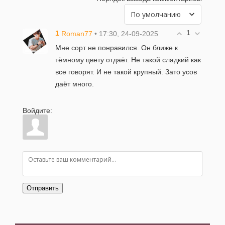
Клубника Фенг Сянг
1
1
• 17:30, 24-09-2025
Roman77
30-09-2025 в 18:59
|
Просмотров: 717
Мне сорт не понравился. Он ближе к
тёмному цвету отдаёт. Не такой сладкий как
Клубника Камароса
все говорят. И не такой крупный. Зато усов
23-09-2025 в 11:47
|
Просмотров: 330
даёт много.
Войдите:
Клубника Клеопатра
22-09-2025 в 19:41
|
Просмотров: 299
Клубника Чжан Цзи
01-09-2025 в 19:40
|
Просмотров: 440
Отправить
Клубника Болеро
06-08-2025 в 19:58
|
Просмотров: 464