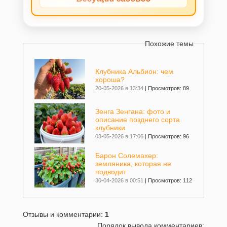
Похожие темы
Клубника Альбион: чем
хороша?
20-05-2026 в 13:34
|
Просмотров: 89
Зенга Зенгана: фото и
описание позднего сорта
клубники
03-05-2026 в 17:06
|
Просмотров: 96
Барон Солемахер:
земляника, которая не
подводит
30-04-2026 в 00:51
|
Просмотров: 112
Клубника Брилла
Отзывы и комментарии
:
1
26-10-2025 в 12:27
|
Просмотров: 215
Порядок вывода комментариев: