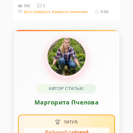
330
1
фото Камароза
,
Камароза земляника
5.0
/
2
АВТОР СТАТЬИ:
Маргорита Пчелова
🏆
ТИТУЛ:
Ведущий садовод