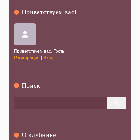
Приветствуем вас
!
Клубника Луна
02-08-2025 в 23:13
|
Просмотров: 361
person
Приветствуем вас
,
Гость
!
Регистрация
|
Вход
Поиск
О клубнике: