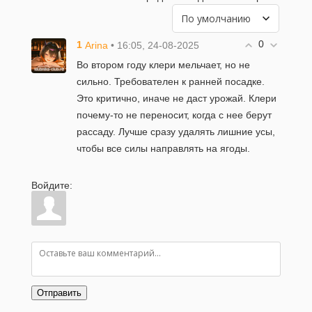
Клубника Фенг Сянг
0
1
• 16:05, 24-08-2025
Arina
30-09-2025 в 18:59
|
Просмотров: 717
Во втором году клери мельчает, но не
сильно. Требователен к ранней посадке.
Клубника Камароса
Это критично, иначе не даст урожай. Клери
23-09-2025 в 11:47
|
Просмотров: 331
почему-то не переносит, когда с нее берут
рассаду. Лучше сразу удалять лишние усы,
чтобы все силы направлять на ягоды.
Клубника Клеопатра
22-09-2025 в 19:41
|
Просмотров: 300
Войдите:
Клубника Чжан Цзи
01-09-2025 в 19:40
|
Просмотров: 448
Клубника Болеро
06-08-2025 в 19:58
|
Просмотров: 466
Отправить