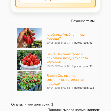
Похожие темы
Клубника Альбион: чем
хороша?
20-05-2026 в 13:34
|
Просмотров: 91
Зенга Зенгана: фото и
описание позднего сорта
клубники
03-05-2026 в 17:06
|
Просмотров: 96
Барон Солемахер:
земляника, которая не
подводит
30-04-2026 в 00:51
|
Просмотров: 113
Клубника Брилла
Отзывы и комментарии
:
1
26-10-2025 в 12:27
|
Просмотров: 216
Порядок вывода комментариев: