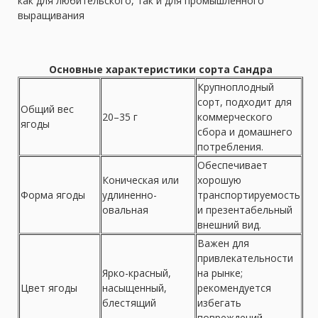
как для любительского, так и для промышленного
выращивания
Основные характеристики сорта Сандра
Крупноплодный
сорт, подходит для
Общий вес
20–35 г
коммерческого
ягоды
сбора и домашнего
потребления.
Обеспечивает
Коническая или
хорошую
Форма ягоды
удлиненно-
транспортируемость
овальная
и презентабельный
внешний вид.
Важен для
привлекательности
Ярко-красный,
на рынке;
Цвет ягоды
насыщенный,
рекомендуется
блестящий
избегать
повреждений