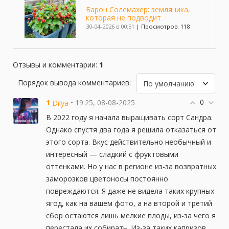
Барон Солемахер: земляника,
которая не подводит
30-04-2026 в 00:51
|
Просмотров: 118
Клубника Брилла
Отзывы и комментарии
:
1
26-10-2025 в 12:27
|
Просмотров: 219
Порядок вывода комментариев:
0
Клубника Фенг Сянг
1
• 19:25, 08-08-2025
Dilya
30-09-2025 в 18:59
|
Просмотров: 721
В 2022 году я начала выращивать сорт Сандра.
Однако спустя два года я решила отказаться от
этого сорта. Вкус действительно необычный и
Клубника Камароса
интересный — сладкий с фруктовыми
23-09-2025 в 11:47
|
Просмотров: 335
оттенками. Но у нас в регионе из-за возвратных
заморозков цветоносы постоянно
повреждаются. Я даже не видела таких крупных
Клубника Клеопатра
22-09-2025 в 19:41
|
Просмотров: 306
ягод, как на вашем фото, а на второй и третий
сбор остаются лишь мелкие плоды, из-за чего я
перестала их собирать. Из-за таких капризов