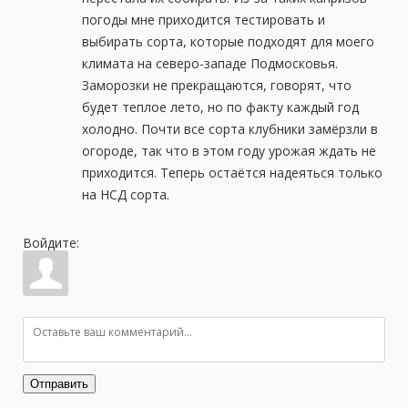
Клубника Чжан Цзи
погоды мне приходится тестировать и
01-09-2025 в 19:40
|
Просмотров: 452
выбирать сорта, которые подходят для моего
климата на северо-западе Подмосковья.
Заморозки не прекращаются, говорят, что
Клубника Болеро
будет теплое лето, но по факту каждый год
06-08-2025 в 19:58
|
Просмотров: 469
холодно. Почти все сорта клубники замёрзли в
огороде, так что в этом году урожая ждать не
Клубника Луна
приходится. Теперь остаётся надеяться только
02-08-2025 в 23:13
|
Просмотров: 369
на НСД сорта.
Войдите:
Отправить