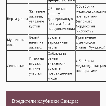
профилактики
Обработка
Обеспечить
Желтение
медьсодержащим
хорошую
листьев,
препаратами
Вертициллез
дренированную
увядание
(например,
почву; избегать
кустов
бордосская
переувлажнения
жидкость)
Белый
удалять
Применение
Мучнистая
налет на
зараженные
фунгицидов
роса
листьях
части
(Топаз, Фундазол)
Соблюдать
Пятна на
режим
Обработка
ягодах;
влажности;
Серая гниль
медьсодержащим
мягкие
удалять
препаратами
участки
поврежденные
ягоды
Вредители клубники Сандра: