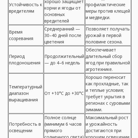
хорошо защищает
Устойчивость к
профилактические
корни и ягоды от
вредителям
меры против клещей
основных
и медведки.
вредителей
Среднеранний —
Позволяет получать
Время
30–40 дней после
урожай в первой
созревания
цветения
половине сезона.
Обеспечивает
Период
Продолжительный
длительный сбор
плодоношения
— до 4–6 недель
ягод при правильной
агротехнике.
Хорошо переносит
как прохладные, так
Температурный
и теплые условия;
диапазон
От +10°C до +30°C
требует укрытия в
выращивания
регионах с суровыми
зимами.
Полное солнце
Максимальный рост
Потребность в
(минимум 6 часов
и урожайность
освещении
прямого
достигаются при
солнечного света)
хорошем освещении.