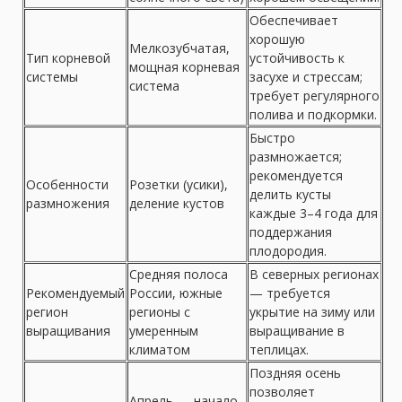
Обеспечивает
хорошую
Мелкозубчатая,
Тип корневой
устойчивость к
мощная корневая
системы
засухе и стрессам;
система
требует регулярного
полива и подкормки.
Быстро
размножается;
рекомендуется
Особенности
Розетки (усики),
делить кусты
размножения
деление кустов
каждые 3–4 года для
поддержания
плодородия.
Средняя полоса
В северных регионах
Рекомендуемый
России, южные
— требуется
регион
регионы с
укрытие на зиму или
выращивания
умеренным
выращивание в
климатом
теплицах.
Поздняя осень
позволяет
Апрель — начало