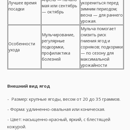
Лучшее время
укорениться перед
мая или сентябрь
посадки
зимним периодом;
— октябрь
весна — для раннего
урожая.
Мульча помогает
Мульчирование,
снизить риск
регулярные
гниения ягод и
Особенности
подкормки,
сорняков; подкормки
ухода
профилактика
— по сезону для
болезней
максимальной
урожайности
Внешний вид ягод
- Размер: крупные ягоды, весом от 20 до 35 граммов.
- Форма: удлиненно-овальная или коническая.
- Цвет: насыщенно-красный, яркий, с блестящей
кожурой.