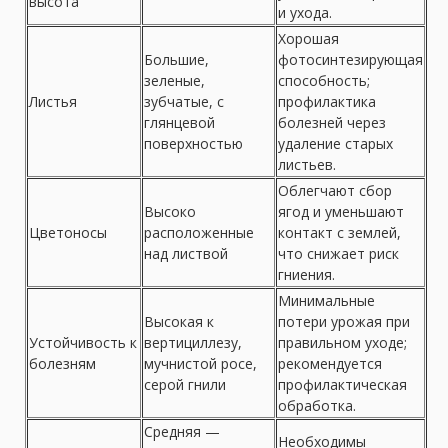
высота
и ухода.
Хорошая
Большие,
фотосинтезирующая
зеленые,
способность;
Листья
зубчатые, с
профилактика
глянцевой
болезней через
поверхностью
удаление старых
листьев.
Облегчают сбор
Высоко
ягод и уменьшают
Цветоносы
расположенные
контакт с землей,
над листвой
что снижает риск
гниения.
Минимальные
Высокая к
потери урожая при
Устойчивость к
вертициллезу,
правильном уходе;
болезням
мучнистой росе,
рекомендуется
серой гнили
профилактическая
обработка.
Средняя —
Необходимы