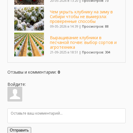
20-05-2026 в 13:20
|
Просмотров: 73
Чем укрыть клубнику на зиму в
Сибири чтобы не вымерзла:
проверенные способы
09-05-2026 в 14:39
|
Просмотров: 88
Выращивание клубники в
песчаной почве: выбор сортов и
агротехника
21-09-2025 в 18:51
|
Просмотров: 304
Как сохранить усы клубники до
посадки: все методы хранения
Отзывы и комментарии
:
0
25-08-2025 в 14:41
|
Просмотров: 348
Войдите:
Пересадка клубники на новое
место: все тонкости
23-08-2025 в 14:59
|
Просмотров: 411
Выращивание клубники в Сибири:
в открытом грунте и теплицах
15-08-2025 в 17:22
|
Просмотров: 448
Отправить