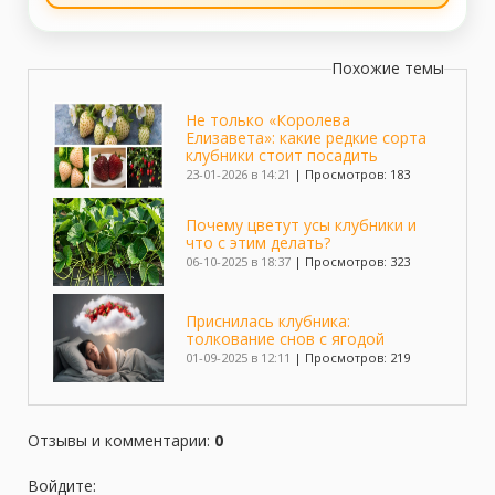
Похожие темы
Не только «Королева
Елизавета»: какие редкие сорта
клубники стоит посадить
23-01-2026 в 14:21
|
Просмотров: 183
Почему цветут усы клубники и
что с этим делать?
06-10-2025 в 18:37
|
Просмотров: 323
Приснилась клубника:
толкование снов с ягодой
01-09-2025 в 12:11
|
Просмотров: 219
Ампельная клубника - фото,
выбор сорта и выращивание
Отзывы и комментарии
:
0
13-08-2025 в 12:31
|
Просмотров: 522
Войдите: