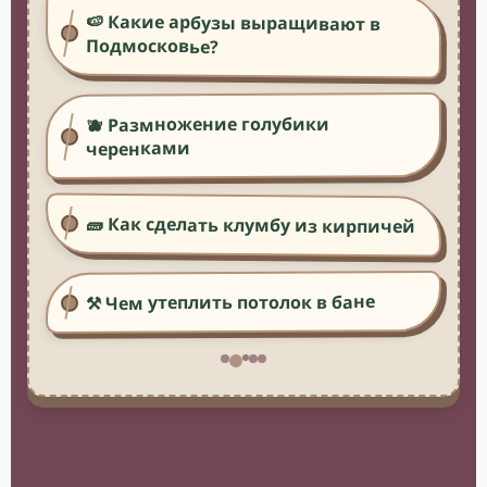
🍉 Какие арбузы выращивают в
Подмосковье?
🫐 Размножение голубики
черенками
🧱 Как сделать клумбу из кирпичей
⚒️ Чем утеплить потолок в бане