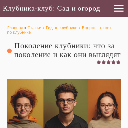
menu
Клубника-клуб: Сад и огород
Главная
»
Статьи
»
Гид по клубнике
»
Вопрос - ответ
по клубнике
Поколение клубники: что за
поколение и как они выглядят