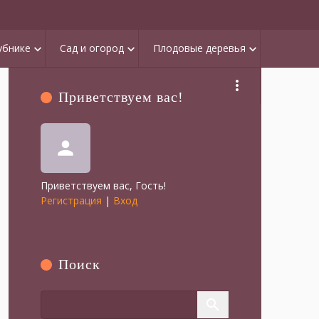
убнике
Сад и огород
Плодовые деревья
keyboard_arrow_down
keyboard_arrow_down
keyboard_arrow_down
more_vert
Приветствуем вас
!
person
Приветствуем вас
,
Гость
!
Регистрация
|
Вход
Поиск