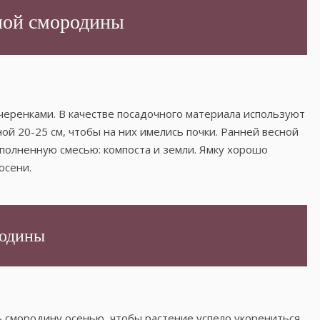
ной смородины
ренками. В качестве посадочного материала используют
ой 20-25 см, чтобы на них имелись почки. Ранней весной
аполненную смесью: компоста и земли. Ямку хорошо
осени.
родины
смородину осенью, чтобы растение успело укорениться