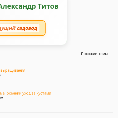
Александр Титов
дущий садовод
Похожие темы
ы выращивания
9
е: осенний уход за кустами
89