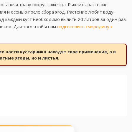
ставляя траву вокруг саженца. Рыхлить растение
я и осенью после сбора ягод. Растение любит воду,
д каждый куст необходимо вылить 20 литров за один раз.
етом. Для того чтобы нам
подготовить смородину к
се части кустарника находят свое применение, а в
тные ягоды, но и листья.