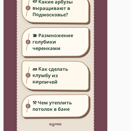
🍉 Какие арбузы
выращивают в
Подмосковье?
🫐 Размножение
голубики
черенками
🧱 Как сделать
клумбу из
кирпичей
⚒️ Чем утеплить
потолок в бане