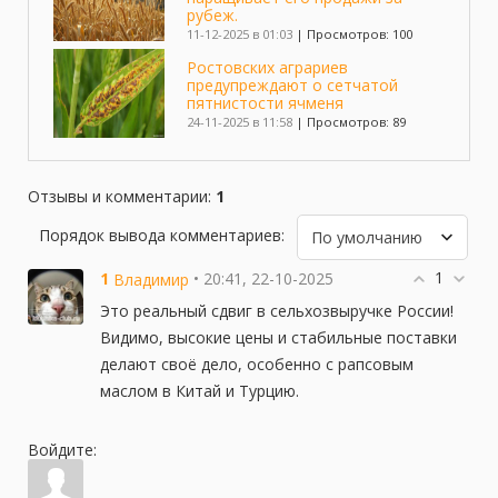
рубеж.
11-12-2025 в 01:03
|
Просмотров: 100
Ростовских аграриев
предупреждают о сетчатой
пятнистости ячменя
24-11-2025 в 11:58
|
Просмотров: 89
В России в этом году
масложировая отрасль обошла
Отзывы и комментарии
:
1
по экспорту зерно
21-10-2025 в 10:29
|
Просмотров: 125
Порядок вывода комментариев:
Как зимой уберечь дачу от
1
вторжения злоумышленников:
1
• 20:41, 22-10-2025
Владимир
истории и советы дачников
Это реальный сдвиг в сельхозвыручке России!
11-10-2025 в 13:47
|
Просмотров: 115
Видимо, высокие цены и стабильные поставки
2 миллиона дач могут стать
делают своё дело, особенно с рапсовым
жилыми домами - считают
маслом в Китай и Турцию.
эксперты
11-10-2025 в 12:40
|
Просмотров: 108
Войдите:
Новый закон ограничил продажу
излишков урожая дачников