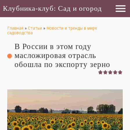
menu
Клубника-клуб: Сад и огород
Главная
»
Статьи
»
Новости и тренды в мире
садоводства
В России в этом году
масложировая отрасль
обошла по экспорту зерно