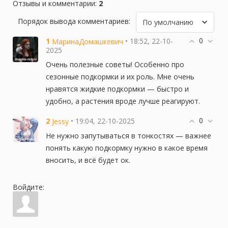
удобрений и их внесение
Отзывы и комментарии
:
2
30-07-2026 в 17:35
|
Просмотров: 7
Порядок вывода комментариев:
Комплексные удобрения для
0
огорода – хороший вариант для
1
• 18:52, 22-10-
МаринаДомашкевич
начинающих дачников
2025
11-10-2025 в 14:30
|
Просмотров: 136
Очень полезные советы! Особенно про
сезонные подкормки и их роль. Мне очень
нравятся жидкие подкормки — быстро и
удобно, а растения вроде лучше реагируют.
0
2
• 19:04, 22-10-2025
Jessy
Не нужно запутываться в тонкостях — важнее
понять какую подкормку нужно в какое время
вносить, и всё будет ок.
Войдите: