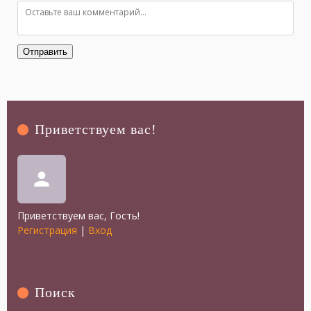
Отправить
Приветствуем вас
!
person
Приветствуем вас
,
Гость
!
Регистрация
|
Вход
Поиск