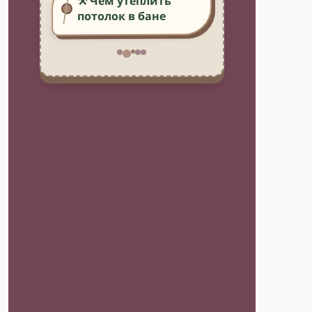
⚒️ Чем утеплить
потолок в бане