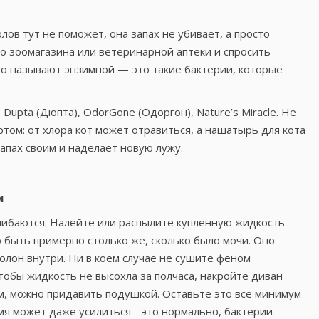
ов тут не поможет, она запах не убивает, а просто
до зоомагазина или ветеринарной аптеки и спросить
то называют энзимной — это такие бактерии, которые
Dupta (Дюпта), OdorGone (Одоргон), Nature’s Miracle. Не
том: от хлора кот может отравиться, а нашатырь для кота
запах своим и наделает новую лужу.
м
шибаются. Налейте или распылите купленную жидкость
о быть примерно столько же, сколько было мочи. Оно
олон внутри. Ни в коем случае не сушите феном
тобы жидкость не высохла за полчаса, накройте диван
м, можно придавить подушкой. Оставьте это всё минимум
ремя может даже усилиться - это нормально, бактерии