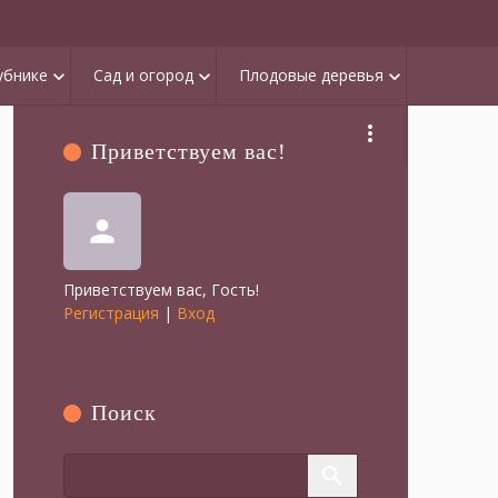
убнике
Сад и огород
Плодовые деревья
keyboard_arrow_down
keyboard_arrow_down
keyboard_arrow_down
more_vert
Приветствуем вас
!
person
Приветствуем вас
,
Гость
!
Регистрация
|
Вход
Поиск