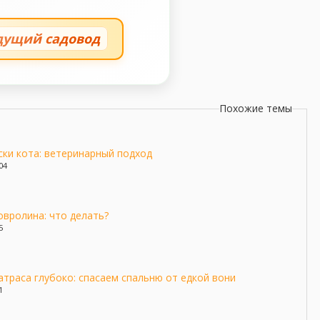
дущий садовод
Похожие темы
ски кота: ветеринарный подход
04
овролина: что делать?
5
атраса глубоко: спасаем спальню от едкой вони
1