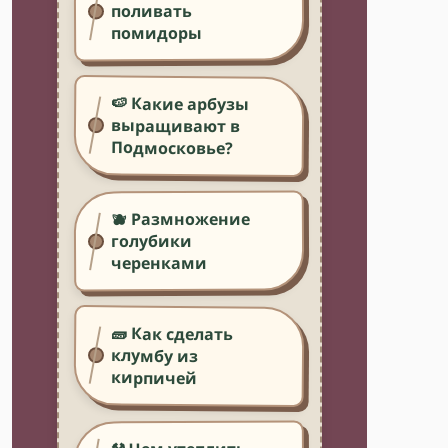
поливать
помидоры
🍉 Какие арбузы
выращивают в
Подмосковье?
🫐 Размножение
голубики
черенками
🧱 Как сделать
клумбу из
кирпичей