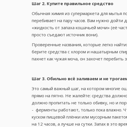
Шаг 2. Купите правильное средство
Обычная химия из супермаркета для мытья пол
перебивает на пару часов. Вам нужно дойти 
«жидкость от запаха кошачьей мочи» (её час
просто съедают источник вони).
Проверенные названия, которые легко найти: 
берите средства с хлором и нашатырным спир
пахнет как чужая моча, он захочет перебить 
Шаг 3. Обильно всё заливаем и не трогае
Это самый важный шаг, на котором многие о
прямо на пятно. Не жалейте: средства должн
должно пропитать не только обивку, но и пор
- ферменты работают, только пока влажно. Ч
куском пищевой плёнки или мусорным пакето
на 12 часов, а лучше на сутки. Запах в это в