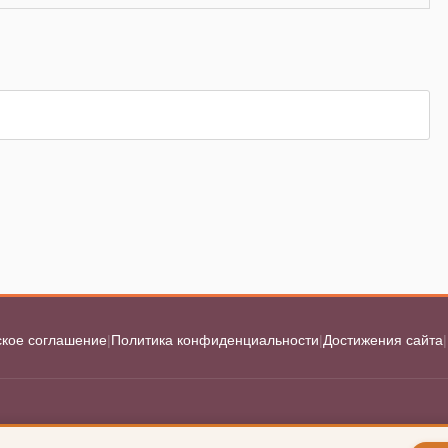
 в квартире: что 100% работает
6
от запаха с пластика
3
 плинтуса: это не всегда то, о чем вы подумали
21
ки с паркета: рабочие способы спасения пола
7
ское соглашение
|
Политика конфиденциальности
|
Достижения сайта
|
 мочи с ковра: рабочие методы
6