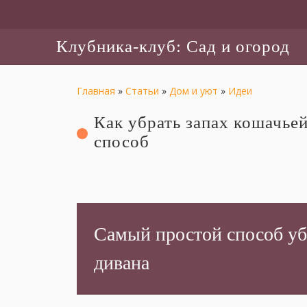
Клубника-клуб: Сад и огород
Главная
»
Статьи
»
Дом и уют
»
Идеи
Как убрать запах кошачье
способ
Самый простой способ уб
дивана